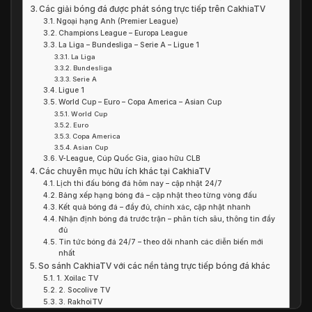
Các giải bóng đá được phát sóng trực tiếp trên CakhiaTV
Ngoại hạng Anh (Premier League)
Champions League – Europa League
La Liga – Bundesliga – Serie A – Ligue 1
La Liga
Bundesliga
Serie A
Ligue 1
World Cup – Euro – Copa America – Asian Cup
World Cup
Euro
Copa America
Asian Cup
V-League, Cúp Quốc Gia, giao hữu CLB
Các chuyên mục hữu ích khác tại CakhiaTV
Lịch thi đấu bóng đá hôm nay – cập nhật 24/7
Bảng xếp hạng bóng đá – cập nhật theo từng vòng đấu
Kết quả bóng đá – đầy đủ, chính xác, cập nhật nhanh
Nhận định bóng đá trước trận – phân tích sâu, thông tin đầy
đủ
Tin tức bóng đá 24/7 – theo dõi nhanh các diễn biến mới
nhất
So sánh CakhiaTV với các nền tảng trực tiếp bóng đá khác
1. Xoilac TV
2. Socolive TV
3. RakhoiTV