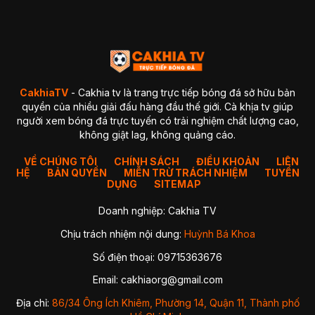
4. GaVangTV
5. ThapCamTV
6. VeboTV
7. Mitom TV
BẢNG SO SÁNH CHI TIẾT
Kết luận so sánh
Giải đáp thắc mắc thường gặp về CakhiaTV (FAQ)
1. CakhiaTV có miễn phí không?
CakhiaTV
- Cakhia tv là trang trực tiếp bóng đá sở hữu bản
2. Có xem được Ngoại Hạng Anh (Premier League) không?
quyền của nhiều giải đấu hàng đầu thế giới. Cà khịa tv giúp
3. CakhiaTV có bị giật lag hay delay không?
người xem bóng đá trực tuyến có trải nghiệm chất lượng cao,
4. Tôi có thể xem CakhiaTV trên Smart TV được không?
không giật lag, không quảng cáo.
✔ Cách 1 — Mở trực tiếp bằng trình duyệt TV
✔ Cách 2 — Chiếu từ điện thoại lên TV (Cast)
5. Xử lý như thế nào khi xem bóng đá CakhiaTV bị giật lag?
VỀ CHÚNG TÔI
CHÍNH SÁCH
ĐIỀU KHOẢN
LIÊN
HỆ
BẢN QUYỀN
1. Chuyển sang Server 2 hoặc 3
MIỄN TRỪ TRÁCH NHIỆM
TUYỂN
2. Kiểm tra lại kết nối mạng
DỤNG
SITEMAP
3. Đóng các ứng dụng chạy nền
4. Chuyển sang trình duyệt khác
Doanh nghiệp: Cakhia TV
5. Giảm độ phân giải video
Kết luận
Chịu trách nhiệm nội dung:
Huỳnh Bá Khoa
Số điện thoại: 09715363676
Nhờ sự ổn định, hình ảnh sắc nét và khả năng cập nhật
nhanh chóng,
CakhiaTV
trở thành địa chỉ quen thuộc của
Email:
cakhiaorg@gmail.com
hàng triệu người hâm mộ bóng đá mỗi ngày. Dù bạn theo dõi
Ngoại Hạng Anh, Champions League, La Liga hay các giải
Địa chỉ:
86/34 Ông Ích Khiêm, Phường 14, Quận 11, Thành phố
đấu của đội tuyển quốc gia, CakhiaTV luôn mang đến link