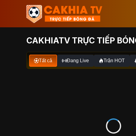
CAKHIATV TRỰC TIẾP BÓNG
Tất cả
Đang Live
Trận HOT