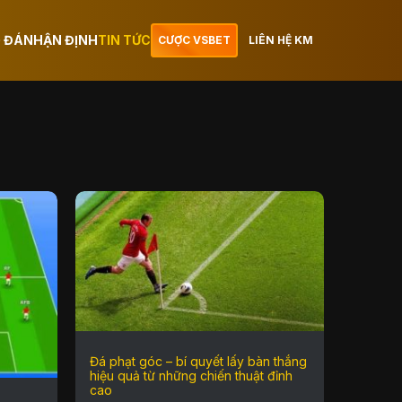
 ĐÁ
NHẬN ĐỊNH
TIN TỨC
CƯỢC VSBET
LIÊN HỆ KM
Đá phạt góc – bí quyết lấy bàn thắng
hiệu quả từ những chiến thuật đỉnh
cao