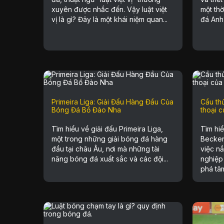
xuyên được nhắc đến. Vậy luật việt
một th
vị là gì? Đây là một khái niệm quan...
đá Anh
Primeira Liga: Giải Đấu Hàng Đầu Của
Cầu th
Bóng Đá Bồ Đào Nha
thoại 
Tìm hiểu về giải đấu Primeira Liga,
Tìm hiể
một trong những giải bóng đá hàng
Becken
đầu tại châu Âu, nơi mà những tài
việc n
năng bóng đá xuất sắc và các đội...
nghiệp
phá tâm