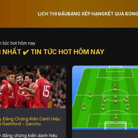
LỊCH THI ĐẤU
BẢNG XẾP HẠNG
KẾT QUẢ BÓNG
in tức hot hôm nay
 NHẤT ✔️ TIN TỨC HOT HÔM NAY
 Đắng Chứng Kiến Danh Hiệu
i Rashford – Sancho
 đắng chứng kiến danh hiệu