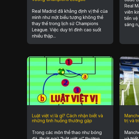
Real M
Real Madrid đã khẳng định vị thế của
viên k
mình như một biểu tượng không thể
tiền vệ
thay thế trong lịch sử Champions
sáng rự
League. Việc duy trì đỉnh cao suốt
nhiều thập...
Luật việt vị là gì? Cách nhận biết và
Manche
những tình huống thường gặp
trị và t
Trong các môn thể thao như bóng
Manches
đá, thuật ngữ “luật việt vị” thường
và triế