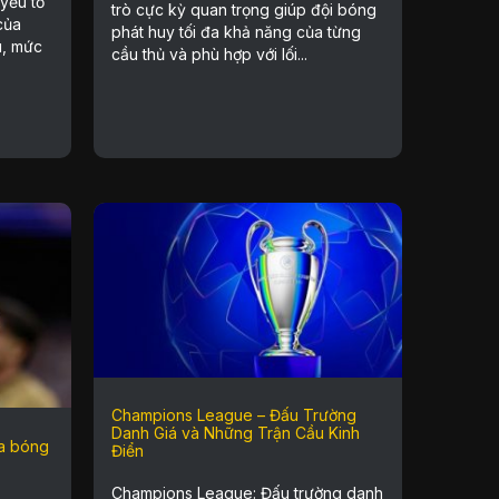
yếu tố
trò cực kỳ quan trọng giúp đội bóng
của
phát huy tối đa khả năng của từng
u, mức
cầu thủ và phù hợp với lối...
Champions League – Đấu Trường
Danh Giá và Những Trận Cầu Kinh
ủa bóng
Điển
Champions League: Đấu trường danh