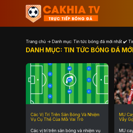
Trang chủ
->
Danh mục:
Tin tức bóng đá mới nhất ✔️ T
DANH MỤC:
TIN TỨC BÓNG ĐÁ MỚI
Các Vị Trí Trên Sân Bóng Và Nhiệm
MU Cay
Vụ Cụ Thể Của Mỗi Vai Trò
Vẫy Gọ
Các vị trí trên sân bóng và nhiệm vụ
MU cay