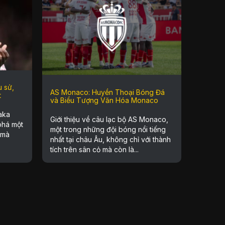
u sử,
AS Monaco: Huyền Thoại Bóng Đá
t
và Biểu Tượng Văn Hóa Monaco
aka
Giới thiệu về câu lạc bộ AS Monaco,
phá một
một trong những đội bóng nổi tiếng
 mà
nhất tại châu Âu, không chỉ với thành
tích trên sân cỏ mà còn là...