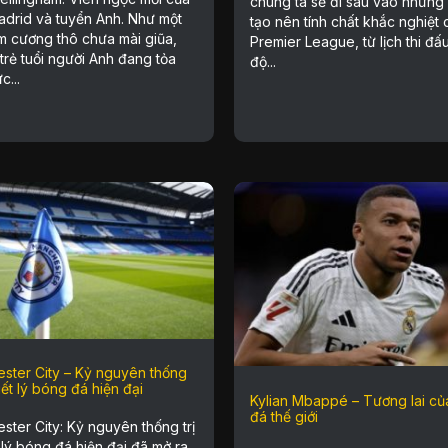
chúng ta sẽ đi sâu vào những 
adrid và tuyển Anh. Như một
tạo nên tính chất khắc nghiệt 
im cương thô chưa mài giũa,
Premier League, từ lịch thi đấ
 trẻ tuổi người Anh đang tỏa
độ...
c...
ster City – Kỷ nguyên thống
riết lý bóng đá hiện đại
Kylian Mbappé – Tương lai c
đá thế giới
ter City: Kỷ nguyên thống trị
t lý bóng đá hiện đại đã mở ra