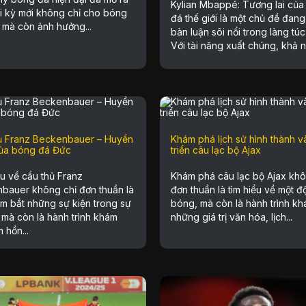
Kylian Mbappé: Tương lai củ
ời kỳ mới không chỉ cho bóng
đá thế giới là một chủ đề đan
 mà còn ảnh hưởng...
bàn luận sôi nổi trong làng túc
Với tài năng xuất chúng, khả n
ủ Franz Beckenbauer – Huyền
Khám phá lịch sử hình thành v
của bóng đá Đức
triển câu lạc bộ Ajax
u về cầu thủ Franz
Khám phá câu lạc bộ Ajax khô
bauer không chỉ đơn thuần là
đơn thuần là tìm hiểu về một độ
ắm bắt những sự kiện trong sự
bóng, mà còn là hành trình k
 mà còn là hành trình khám
những giá trị văn hóa, lịch...
 hồn...