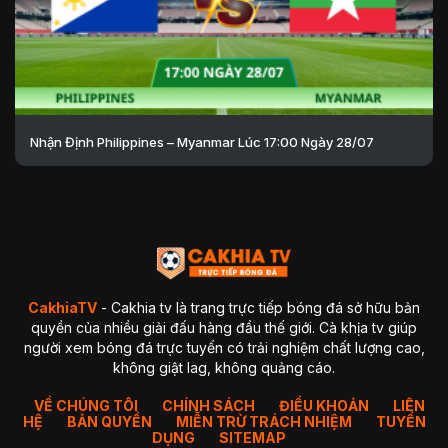
Nhận Định Philippines – Myanmar Lúc 17:00 Ngày 28/07
CakhiaTV
- Cakhia tv là trang trực tiếp bóng đá sở hữu bản
quyền của nhiều giải đấu hàng đầu thế giới. Cà khịa tv giúp
người xem bóng đá trực tuyến có trải nghiệm chất lượng cao,
không giật lag, không quảng cáo.
VỀ CHÚNG TÔI
CHÍNH SÁCH
ĐIỀU KHOẢN
LIÊN
HỆ
BẢN QUYỀN
MIỄN TRỪ TRÁCH NHIỆM
TUYỂN
DỤNG
SITEMAP