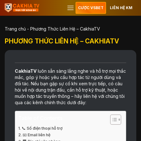
CƯỢC VSBET
LIÊN HỆ KM
Trang chủ
-
Phương Thức Liên Hệ – CakhiaTV
PHƯƠNG THỨC LIÊN HỆ – CAKHIATV
CakhiaTV
luôn sẵn sàng lắng nghe và hỗ trợ mọi thắc
mắc, góp ý hoặc yêu cầu hợp tác từ người dùng và
đối tác. Nếu bạn gặp sự cố khi xem trực tiếp, có câu
hỏi về nội dung trận đấu, cần hỗ trợ kỹ thuật, hoặc
muốn hợp tác truyền thông – hãy liên hệ với chúng tôi
qua các kênh chính thức dưới đây:
Table of Contents
📞 Số điện thoại hỗ trợ
📧 Email liên hệ