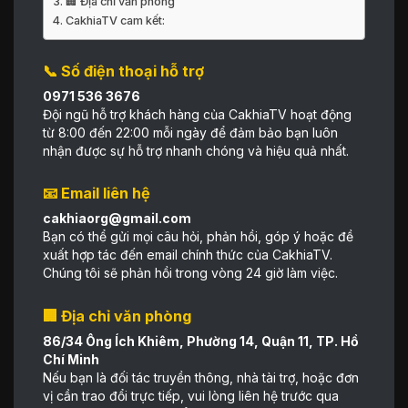
🏢 Địa chỉ văn phòng
CakhiaTV cam kết:
📞
Số điện thoại hỗ trợ
0971 536 3676
Đội ngũ hỗ trợ khách hàng của CakhiaTV hoạt động
từ 8:00 đến 22:00 mỗi ngày để đảm bảo bạn luôn
nhận được sự hỗ trợ nhanh chóng và hiệu quả nhất.
📧
Email liên hệ
cakhiaorg@gmail.com
Bạn có thể gửi mọi câu hỏi, phản hồi, góp ý hoặc đề
xuất hợp tác đến email chính thức của CakhiaTV.
Chúng tôi sẽ phản hồi trong vòng 24 giờ làm việc.
🏢
Địa chỉ văn phòng
86/34 Ông Ích Khiêm, Phường 14, Quận 11, TP. Hồ
Chí Minh
Nếu bạn là đối tác truyền thông, nhà tài trợ, hoặc đơn
vị cần trao đổi trực tiếp, vui lòng liên hệ trước qua