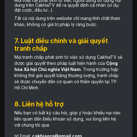
Mọi thiệt hại phát sinh từ việc người dùng sử dụng nội
dung trên CakhiaTV để ra quyết định cá nhân (ví dụ:
đặt cược, đầu tư…)
Tất cả nội dung trên website chỉ mang tính chất tham
khảo, không có giá trị pháp lý ràng buộc.
7. Luật điều chỉnh và giải quyết
tranh chấp
Mọi tranh chấp phát sinh từ việc sử dụng CakhiaTV sẽ
được giải quyết theo pháp luật hiện hành của
Cộng
hòa Xã hội Chủ nghĩa Việt Nam
. Trong trường hợp
không thể giải quyết bằng thương lượng, tranh chấp
sẽ được chuyển đến cơ quan có thẩm quyền tại TP.
Hồ Chí Minh.
8. Liên hệ hỗ trợ
Nếu bạn có bất kỳ câu hỏi, góp ý hoặc khiếu nại nào
liên quan đến Điều khoản sử dụng, vui lòng liên hệ
với chúng tôi qua:
📧 Email:
cakhiaorg@gmail.com