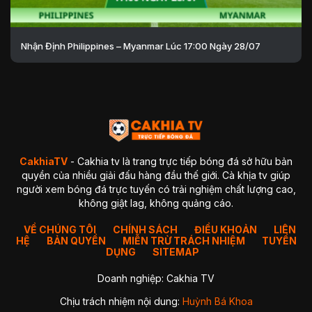
Nhận Định Philippines – Myanmar Lúc 17:00 Ngày 28/07
CakhiaTV
- Cakhia tv là trang trực tiếp bóng đá sở hữu bản
quyền của nhiều giải đấu hàng đầu thế giới. Cà khịa tv giúp
người xem bóng đá trực tuyến có trải nghiệm chất lượng cao,
không giật lag, không quảng cáo.
VỀ CHÚNG TÔI
CHÍNH SÁCH
ĐIỀU KHOẢN
LIÊN
HỆ
BẢN QUYỀN
MIỄN TRỪ TRÁCH NHIỆM
TUYỂN
DỤNG
SITEMAP
Doanh nghiệp: Cakhia TV
Chịu trách nhiệm nội dung:
Huỳnh Bá Khoa